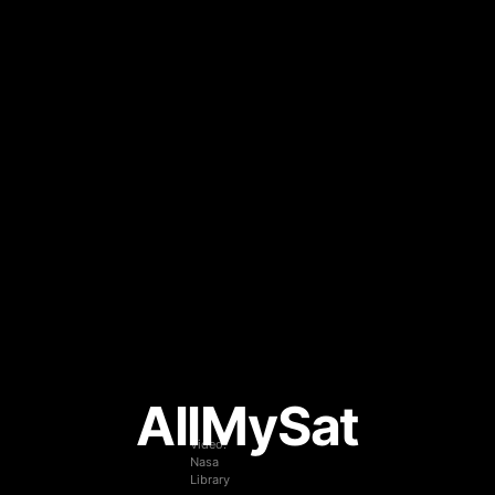
AllMySat
Video:
Nasa
Library